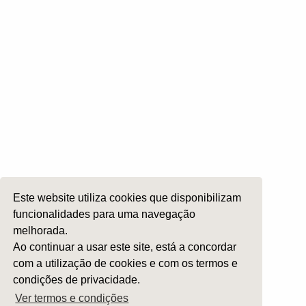
Comissões
Otologia
Otoneurologia
Rinologia e Base do Crâneo
Cirurgia Plástica Facial
Laringologia e Voz
Cirurgia da Cabeça e Pescoço
ORL Pediátria
Este website utiliza cookies que disponibilizam
Roncopatia e Saos
funcionalidades para uma navegação
Ética e Exercício
melhorada.
Ensino e Investigação
Ao continuar a usar este site, está a concordar
com a utilização de cookies e com os termos e
Internato Formação Específica
condições de privacidade.
Acompanhe-nos em
Ver termos e condições