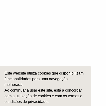
Pagamento de Quotas
Comissões
Otologia
Otoneurologia
Rinologia e Base do Crâneo
Cirurgia Plástica Facial
Laringologia e Voz
Cirurgia da Cabeça e Pescoço
ORL Pediátria
Este website utiliza cookies que disponibilizam
Roncopatia e Saos
funcionalidades para uma navegação
Ética e Exercício
melhorada.
Ensino e Investigação
Ao continuar a usar este site, está a concordar
com a utilização de cookies e com os termos e
Internato Formação Específica
condições de privacidade.
Acompanhe-nos em