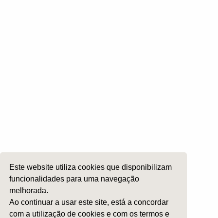
Tornar-se Sócio
Pagamento de Quotas
Comissões
Otologia
Otoneurologia
Rinologia e Base do Crâneo
Cirurgia Plástica Facial
Laringologia e Voz
Cirurgia da Cabeça e Pescoço
ORL Pediátria
Este website utiliza cookies que disponibilizam
Roncopatia e Saos
funcionalidades para uma navegação
Ética e Exercício
melhorada.
Ensino e Investigação
Ao continuar a usar este site, está a concordar
com a utilização de cookies e com os termos e
Internato Formação Específica