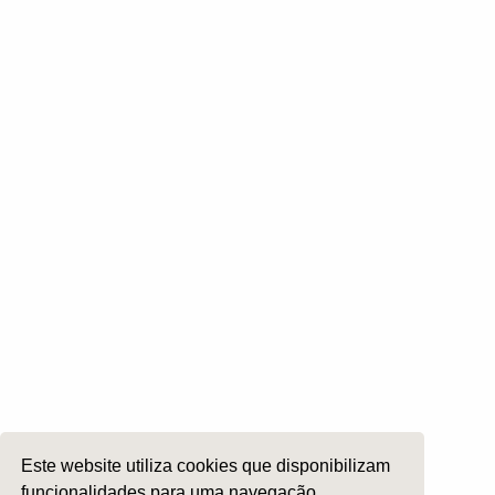
Comissões Científicas
Obituário
Contactos
Tornar-se Sócio
Pagamento de Quotas
Comissões
Otologia
Otoneurologia
Rinologia e Base do Crâneo
Cirurgia Plástica Facial
Laringologia e Voz
Cirurgia da Cabeça e Pescoço
ORL Pediátria
Este website utiliza cookies que disponibilizam
Roncopatia e Saos
funcionalidades para uma navegação