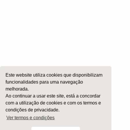
Cirurgia da Cabeça e Pescoço
ORL Pediátria
Roncopatia e Saos
Ética e Exercício
Ensino e Investigação
Internato Formação Específica
Acompanhe-nos em
Este website utiliza cookies que disponibilizam
funcionalidades para uma navegação
melhorada.
Copyright 2026 by SPORL
:
Termos e Condições
Ao continuar a usar este site, está a concordar
com a utilização de cookies e com os termos e
condições de privacidade.
Ver termos e condições