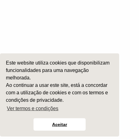
Roncopatia e Saos
Ética e Exercício
Ensino e Investigação
Internato Formação Específica
Acompanhe-nos em
Este website utiliza cookies que disponibilizam
funcionalidades para uma navegação
melhorada.
Copyright 2026 by SPORL
:
Termos e Condições
Ao continuar a usar este site, está a concordar
com a utilização de cookies e com os termos e
condições de privacidade.
Ver termos e condições
Aceitar