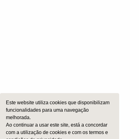
Rinologia e Base do Crâneo
Cirurgia Plástica Facial
Laringologia e Voz
Cirurgia da Cabeça e Pescoço
ORL Pediátria
Roncopatia e Saos
Ética e Exercício
Ensino e Investigação
Internato Formação Específica
Acompanhe-nos em
Este website utiliza cookies que disponibilizam
funcionalidades para uma navegação
melhorada.
Copyright 2026 by SPORL
:
Termos e Condições
Ao continuar a usar este site, está a concordar
com a utilização de cookies e com os termos e