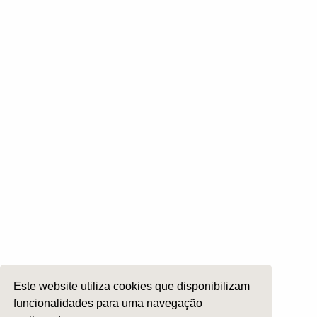
Otologia
Otoneurologia
Rinologia e Base do Crâneo
Cirurgia Plástica Facial
Laringologia e Voz
Cirurgia da Cabeça e Pescoço
ORL Pediátria
Roncopatia e Saos
Ética e Exercício
Ensino e Investigação
Internato Formação Específica
Acompanhe-nos em
Este website utiliza cookies que disponibilizam
funcionalidades para uma navegação