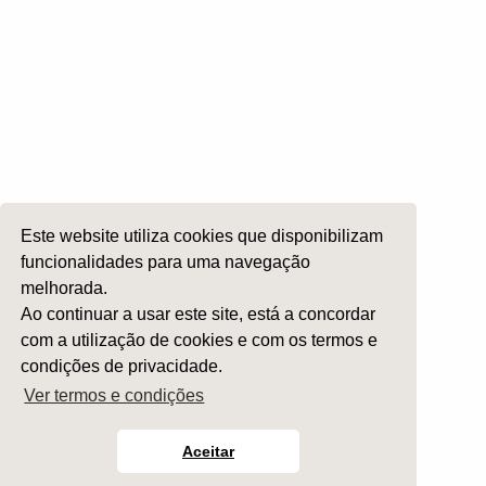
ORL Pediátria
Roncopatia e Saos
Ética e Exercício
Ensino e Investigação
Internato Formação Específica
Acompanhe-nos em
Este website utiliza cookies que disponibilizam
funcionalidades para uma navegação
melhorada.
Copyright 2026 by SPORL
:
Termos e Condições
Ao continuar a usar este site, está a concordar
com a utilização de cookies e com os termos e
condições de privacidade.
Ver termos e condições
Aceitar