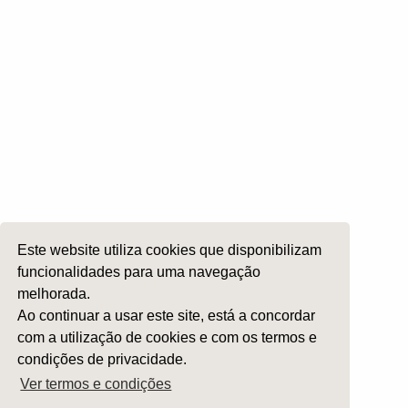
Laringologia e Voz
Cirurgia da Cabeça e Pescoço
ORL Pediátria
Roncopatia e Saos
Ética e Exercício
Ensino e Investigação
Internato Formação Específica
Acompanhe-nos em
Este website utiliza cookies que disponibilizam
funcionalidades para uma navegação
melhorada.
Copyright 2026 by SPORL
:
Termos e Condições
Ao continuar a usar este site, está a concordar
com a utilização de cookies e com os termos e
condições de privacidade.
Ver termos e condições