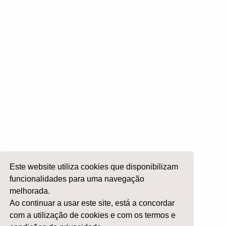
Rinologia e Base do Crâneo
Cirurgia Plástica Facial
Laringologia e Voz
Cirurgia da Cabeça e Pescoço
ORL Pediátria
Roncopatia e Saos
Ética e Exercício
Ensino e Investigação
Internato Formação Específica
Acompanhe-nos em
Este website utiliza cookies que disponibilizam
funcionalidades para uma navegação
melhorada.
Copyright 2026 by SPORL
:
Termos e Condições
Ao continuar a usar este site, está a concordar
com a utilização de cookies e com os termos e