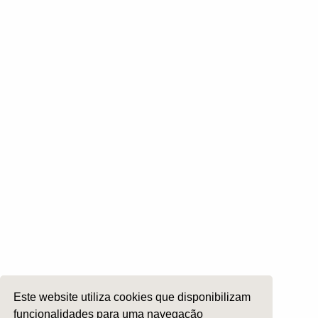
Otologia
Otoneurologia
Rinologia e Base do Crâneo
Cirurgia Plástica Facial
Laringologia e Voz
Cirurgia da Cabeça e Pescoço
ORL Pediátria
Roncopatia e Saos
Ética e Exercício
Ensino e Investigação
Internato Formação Específica
Acompanhe-nos em
Este website utiliza cookies que disponibilizam
funcionalidades para uma navegação