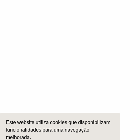
Otologia
Otoneurologia
Rinologia e Base do Crâneo
Cirurgia Plástica Facial
Laringologia e Voz
Cirurgia da Cabeça e Pescoço
ORL Pediátria
Roncopatia e Saos
Ética e Exercício
Ensino e Investigação
Internato Formação Específica
Acompanhe-nos em
Este website utiliza cookies que disponibilizam
funcionalidades para uma navegação
melhorada.