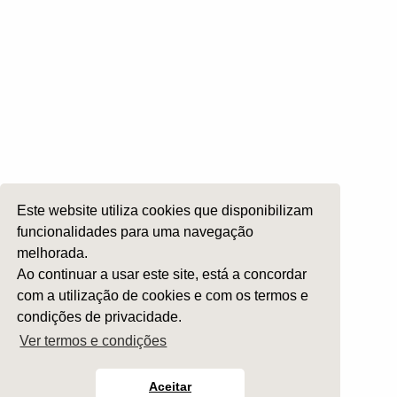
Cirurgia da Cabeça e Pescoço
ORL Pediátria
Roncopatia e Saos
Ética e Exercício
Ensino e Investigação
Internato Formação Específica
Acompanhe-nos em
Este website utiliza cookies que disponibilizam
funcionalidades para uma navegação
melhorada.
Copyright 2026 by SPORL
:
Termos e Condições
Ao continuar a usar este site, está a concordar
com a utilização de cookies e com os termos e
condições de privacidade.
Ver termos e condições
Aceitar