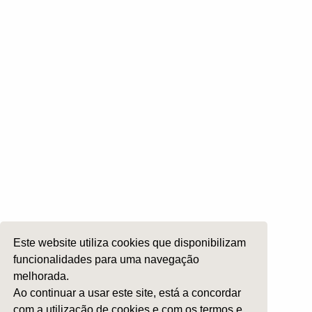
Rinologia e Base do Crâneo
Cirurgia Plástica Facial
Laringologia e Voz
Cirurgia da Cabeça e Pescoço
ORL Pediátria
Roncopatia e Saos
Ética e Exercício
Ensino e Investigação
Internato Formação Específica
Acompanhe-nos em
Este website utiliza cookies que disponibilizam
funcionalidades para uma navegação
melhorada.
Copyright 2026 by SPORL
:
Termos e Condições
Ao continuar a usar este site, está a concordar
com a utilização de cookies e com os termos e