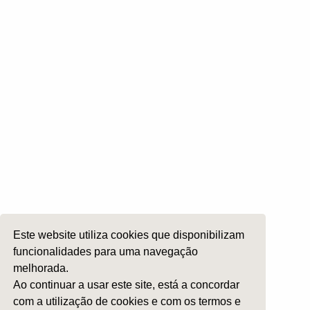
Rinologia e Base do Crâneo
Cirurgia Plástica Facial
Laringologia e Voz
Cirurgia da Cabeça e Pescoço
ORL Pediátria
Roncopatia e Saos
Ética e Exercício
Ensino e Investigação
Internato Formação Específica
Acompanhe-nos em
Este website utiliza cookies que disponibilizam
funcionalidades para uma navegação
melhorada.
Copyright 2026 by SPORL
:
Termos e Condições
Ao continuar a usar este site, está a concordar
com a utilização de cookies e com os termos e