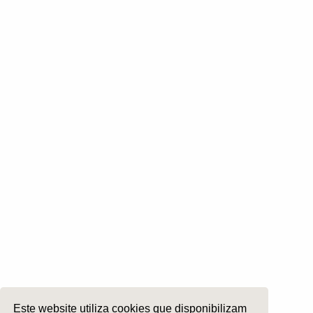
Comissões
Otologia
Otoneurologia
Rinologia e Base do Crâneo
Cirurgia Plástica Facial
Laringologia e Voz
Cirurgia da Cabeça e Pescoço
ORL Pediátria
Roncopatia e Saos
Ética e Exercício
Ensino e Investigação
Internato Formação Específica
Acompanhe-nos em
Este website utiliza cookies que disponibilizam