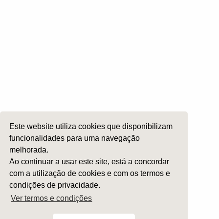
Cirurgia da Cabeça e Pescoço
ORL Pediátria
Roncopatia e Saos
Ética e Exercício
Ensino e Investigação
Internato Formação Específica
Acompanhe-nos em
Este website utiliza cookies que disponibilizam
funcionalidades para uma navegação
melhorada.
Copyright 2026 by SPORL
:
Termos e Condições
Ao continuar a usar este site, está a concordar
com a utilização de cookies e com os termos e
condições de privacidade.
Ver termos e condições