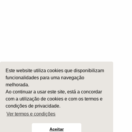
ORL Pediátria
Roncopatia e Saos
Ética e Exercício
Ensino e Investigação
Internato Formação Específica
Acompanhe-nos em
Este website utiliza cookies que disponibilizam
funcionalidades para uma navegação
melhorada.
Copyright 2026 by SPORL
:
Termos e Condições
Ao continuar a usar este site, está a concordar
com a utilização de cookies e com os termos e
condições de privacidade.
Ver termos e condições
Aceitar