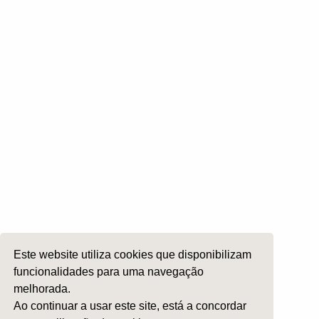
Cirurgia Plástica Facial
Laringologia e Voz
Cirurgia da Cabeça e Pescoço
ORL Pediátria
Roncopatia e Saos
Ética e Exercício
Ensino e Investigação
Internato Formação Específica
Acompanhe-nos em
Este website utiliza cookies que disponibilizam
Copyright 2026 by SPORL
:
Termos e Condições
funcionalidades para uma navegação
melhorada.
Ao continuar a usar este site, está a concordar