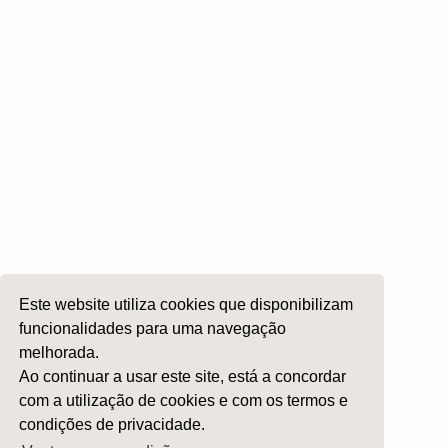
Cirurgia da Cabeça e Pescoço
ORL Pediátria
Roncopatia e Saos
Ética e Exercício
Ensino e Investigação
Internato Formação Específica
Acompanhe-nos em
Este website utiliza cookies que disponibilizam
Copyright 2026 by SPORL
:
Termos e Condições
funcionalidades para uma navegação
melhorada.
Ao continuar a usar este site, está a concordar
com a utilização de cookies e com os termos e
condições de privacidade.