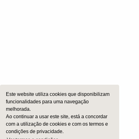
Laringologia e Voz
Cirurgia da Cabeça e Pescoço
ORL Pediátria
Roncopatia e Saos
Ética e Exercício
Ensino e Investigação
Internato Formação Específica
Acompanhe-nos em
Este website utiliza cookies que disponibilizam
Copyright 2026 by SPORL
:
Termos e Condições
funcionalidades para uma navegação
melhorada.
Ao continuar a usar este site, está a concordar
com a utilização de cookies e com os termos e
condições de privacidade.