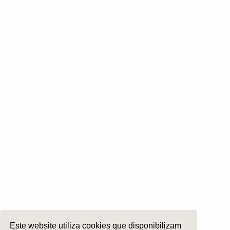
Otologia
Otoneurologia
Rinologia e Base do Crâneo
Cirurgia Plástica Facial
Laringologia e Voz
Cirurgia da Cabeça e Pescoço
ORL Pediátria
Roncopatia e Saos
Ética e Exercício
Ensino e Investigação
Internato Formação Específica
Acompanhe-nos em
Este website utiliza cookies que disponibilizam