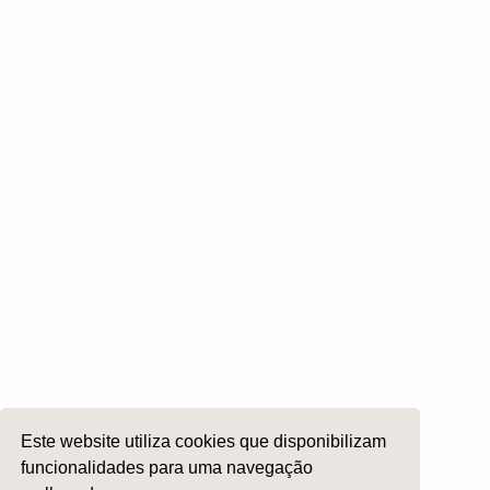
Webinars
Conversa de Otorrinos - Podcast
Redes Sociais
A Sociedade
Estatutos
História
Sócios Honorários
Presidentes Cessantes
Corpos Sociais
Comissões Científicas
Obituário
Este website utiliza cookies que disponibilizam
Contactos
funcionalidades para uma navegação