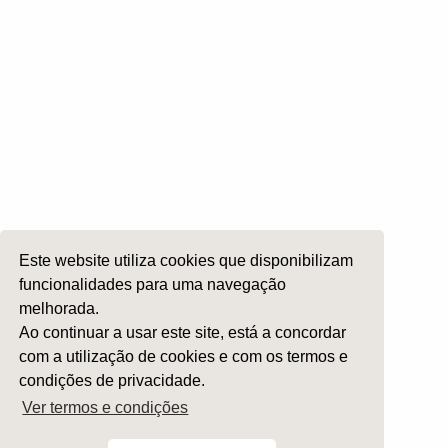
Roncopatia e Saos
Ética e Exercício
Ensino e Investigação
Internato Formação Específica
Acompanhe-nos em
Copyright 2026 by SPORL
:
Termos e Condições
Este website utiliza cookies que disponibilizam
funcionalidades para uma navegação
melhorada.
Ao continuar a usar este site, está a concordar
com a utilização de cookies e com os termos e
condições de privacidade.
Ver termos e condições