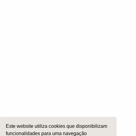
Rinologia e Base do Crâneo
Cirurgia Plástica Facial
Laringologia e Voz
Cirurgia da Cabeça e Pescoço
ORL Pediátria
Roncopatia e Saos
Ética e Exercício
Ensino e Investigação
Internato Formação Específica
Acompanhe-nos em
Copyright 2026 by SPORL
:
Termos e Condições
Este website utiliza cookies que disponibilizam
funcionalidades para uma navegação