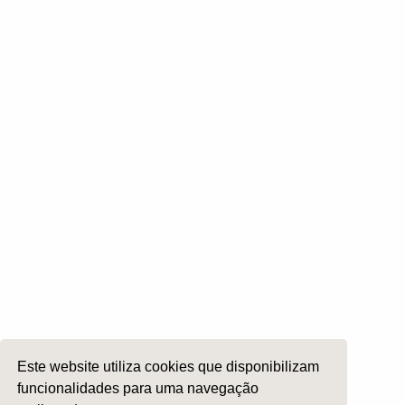
Rinologia e Base do Crâneo
Cirurgia Plástica Facial
Laringologia e Voz
Cirurgia da Cabeça e Pescoço
ORL Pediátria
Roncopatia e Saos
Ética e Exercício
Ensino e Investigação
Internato Formação Específica
Acompanhe-nos em
Copyright 2026 by SPORL
:
Termos e Condições
Este website utiliza cookies que disponibilizam
funcionalidades para uma navegação