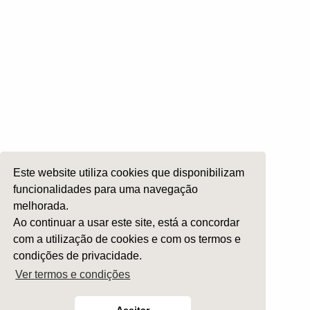
Roncopatia e Saos
Ética e Exercício
Ensino e Investigação
Internato Formação Específica
Acompanhe-nos em
Este website utiliza cookies que disponibilizam
Copyright 2026 by SPORL
:
Termos e Condições
funcionalidades para uma navegação
melhorada.
Ao continuar a usar este site, está a concordar
com a utilização de cookies e com os termos e
condições de privacidade.
Ver termos e condições