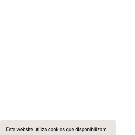
Otoneurologia
Rinologia e Base do Crâneo
Cirurgia Plástica Facial
Laringologia e Voz
Cirurgia da Cabeça e Pescoço
ORL Pediátria
Roncopatia e Saos
Ética e Exercício
Ensino e Investigação
Internato Formação Específica
Acompanhe-nos em
Copyright 2026 by SPORL
:
Termos e Condições
Este website utiliza cookies que disponibilizam